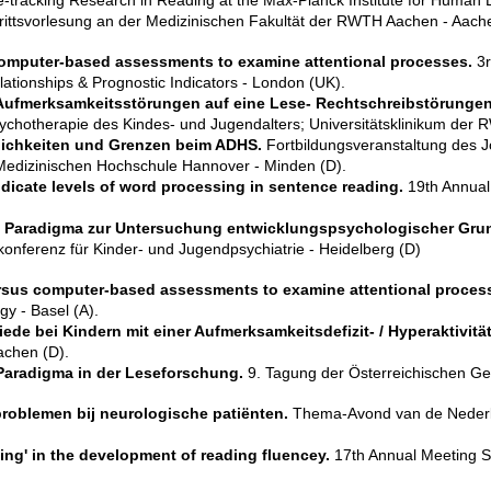
tracking Research in Reading at the Max-Planck Institute for Human
rittsvorlesung an der Medizinischen Fakultät der RWTH Aachen - Aach
omputer-based assessments to examine attentional processes.
3r
ationships & Prognostic Indicators - London (UK).
Aufmerksamkeitsstörungen auf eine Lese- Rechtschreibstörunge
sychotherapie des Kindes- und Jugendalters; Universitätsklinikum der
ichkeiten und Grenzen beim ADHS.
Fortbildungsveranstaltung des J
edizinischen Hochschule Hannover - Minden (D).
icate levels of word processing in sentence reading.
19th Annual 
n Paradigma zur Untersuchung entwicklungspsychologischer Gr
onferenz für Kinder- und Jugendpsychiatrie - Heidelberg (D)
rsus computer-based assessments to examine attentional proces
y - Basel (A).
de bei Kindern mit einer Aufmerksamkeitsdefizit- / Hyperaktivit
achen (D).
Paradigma in der Leseforschung.
9. Tagung der Österreichischen Ges
oblemen bij neurologische patiënten.
Thema-Avond van de Nederla
ding' in the development of reading fluencey.
17th Annual Meeting Soc