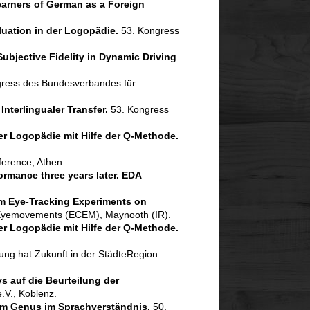
earners of German as a Foreign
uation in der Logopädie.
53. Kongress
ubjective Fidelity in Dynamic Driving
ress des Bundesverbandes für
nterlingualer Transfer.
53. Kongress
r Logopädie mit Hilfe der Q-Methode.
erence, Athen.
ormance three years later. EDA
m Eye-Tracking Experiments on
Eyemovements (ECEM), Maynooth (IR).
r Logopädie mit Hilfe der Q-Methode.
g hat Zukunft in der StädteRegion
ys auf die Beurteilung der
.V., Koblenz.
m Genus im Sprachverständnis.
50.