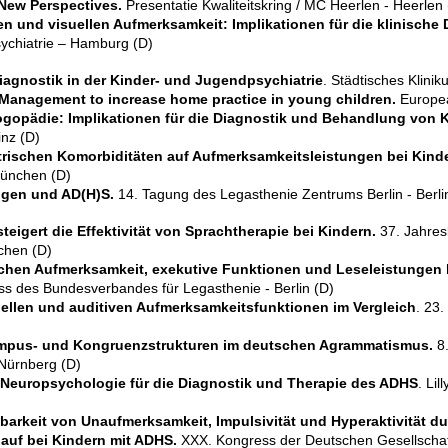
New Perspectives.
Presentatie Kwaliteitskring / MC Heerlen - Heerlen 
en und visuellen Aufmerksamkeit: Implikationen für die klinische 
sychiatrie – Hamburg (D)
agnostik in der Kinder- und Jugendpsychiatrie
. Städtisches Klini
Management to increase home practice in young children.
Europe
ogopädie: Implikationen für die Diagnostik und Behandlung von K
nz (D)
trischen Komorbiditäten auf Aufmerksamkeitsleistungen bei Kind
München (D)
ngen und AD(H)S.
14. Tagung des Legasthenie Zentrums Berlin - Berli
igert die Effektivität von Sprachtherapie bei Kindern.
37. Jahres
chen (D)
en Aufmerksamkeit, exekutive Funktionen und Leseleistungen b
ss des Bundesverbandes für Legasthenie - Berlin (D)
ellen und auditiven Aufmerksamkeitsfunktionen im Vergleich
. 23.
empus- und Kongruenzstrukturen im deutschen Agrammatismus.
8.
Nürnberg (D)
Neuropsychologie für die Diagnostik und Therapie des ADHS
. Li
ssbarkeit von Unaufmerksamkeit, Impulsivität und Hyperaktivität 
auf bei Kindern mit ADHS.
XXX. Kongress der Deutschen Gesellschaft