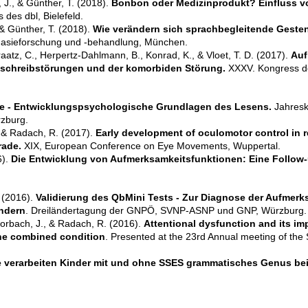
 J., & Günther, T. (2018).
Bonbon oder Medizinprodukt? Einfluss vo
des dbl, Bielefeld.
& Günther, T. (2018).
Wie ver
ä
ndern sich sprachbegleitende Gesten
phasieforschung und -behandlung, München.
Kraatz, C., Herpertz-Dahlmann, B., Konrad, K., & Vloet, T. D. (2017).
Auf
tschreibstörungen und der komorbiden Störung.
XXXV. Kongress de
e - Entwicklungspsychologische Grundlagen des Lesens.
Jahresk
rzburg.
, & Radach, R. (2017).
Early development of oculomotor control in r
rade.
XIX, European Conference on Eye Movements, Wuppertal.
6).
Die Entwicklung von Aufmerksamkeitsfunktionen: Eine Follow-
. (2016).
Validierung des QbMini Tests - Zur Diagnose der Aufmerks
indern
. Dreiländertagung der GNPÖ, SVNP-ASNP und GNP, Würzburg.
Horbach, J., & Radach, R. (2016).
Attentional dysfunction and its im
the combined condition
. Presented at the 23rd Annual meeting of the S
 verarbeiten Kinder mit und ohne SSES grammatisches Genus be