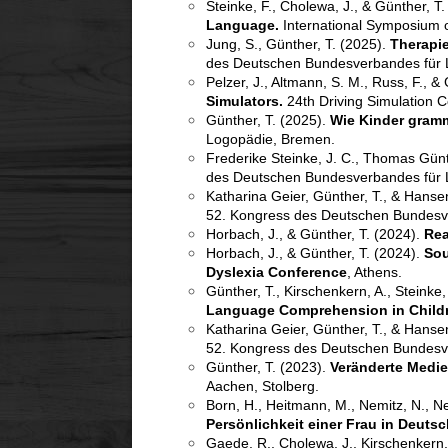
Steinke, F., Cholewa, J., & Günther, T
Language.
International Symposium o
Jung, S., Günther, T. (2025).
Therapie
des Deutschen Bundesverbandes für 
Pelzer, J., Altmann, S. M., Russ, F., &
Simulators.
24th Driving Simulation C
Günther, T. (2025).
Wie Kinder gramm
Logopädie, Bremen.
Frederike Steinke, J. C., Thomas Gün
des Deutschen Bundesverbandes für 
Katharina Geier, Günther, T., & Hanse
52. Kongress des Deutschen Bundesve
Horbach, J., & Günther, T. (2024).
Rea
Horbach, J., & Günther, T. (2024).
Sou
Dyslexia Conference
, Athens.
Günther, T., Kirschenkern, A., Steinke
Language Comprehension in Childr
Katharina Geier, Günther, T., & Hanse
52. Kongress des Deutschen Bundesve
Günther, T. (2023).
Veränderte Medie
Aachen, Stolberg.
Born, H., Heitmann, M., Nemitz, N., N
Persönlichkeit einer Frau in Deuts
Gaede, R., Cholewa, J., Kirschenkern,