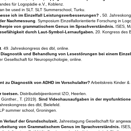
des für Logopädie e.V., Koblenz.
can be used in SLT. SLT Summerschool, Turku.
sse ich im Einzelfall Leistungsverbesserungen? .
50. Jahreskongr
 der Nachmessung
. Symposium Einzelfallorientierte Forschung in Lo
Therpie von grammatischem Genus im Sprachverständnis.
ISES, M
esefähigkeit durch Laut-Symbol-Lernaufgaben.
20. Kongress des B
t
. 49. Jahreskongress des dbl, online.
e Diagnostik und Behandlung von Lesestörungen bei einem Einzelfa
er Gesellschaft für Neuropsychologie, online.
ent zu Diagnostik von ADHD im Vorschulalter?
Arbeitskreis Kinder & 
r toetsen.
Distributiebijeenkomst IZO, Heerlen.
 Günther., T. (2019).
Sind Videohausaufgaben in der myofunktionell
ahreskongress des dbl, Bielefeld.
P summer school, Groningen.
m Verlauf der Grundschulzeit.
Jahrestagung Gesellschaft für angewan
arbeitung von Grammatischem Genus im Sprachverständnis.
ISES,