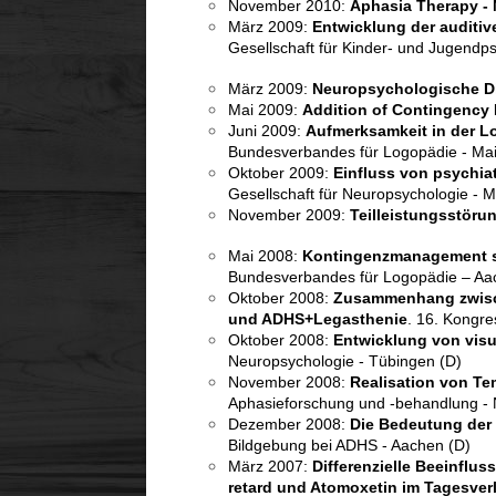
November 2010:
Aphasia Therapy - 
März 2009:
Entwicklung der auditiv
Gesellschaft für Kinder- und Jugendp
März 2009:
Neuropsychologische Di
Mai 2009:
Addition of Contingency 
Juni 2009:
Aufmerksamkeit in der L
Bundesverbandes für Logopädie - Mai
Oktober 2009:
Einfluss von psychia
Gesellschaft für Neuropsychologie - 
November 2009:
Teilleistungsstöru
Mai 2008:
Kontingenzmanagement ste
Bundesverbandes für Logopädie – Aa
Oktober 2008:
Zusammenhang zwisch
und ADHS+Legasthenie
. 16. Kongre
Oktober 2008:
Entwicklung von visu
Neuropsychologie - Tübingen (D)
November 2008:
Realisation von T
Aphasieforschung und -behandlung - 
Dezember 2008:
Die Bedeutung der 
Bildgebung bei ADHS - Aachen (D)
März 2007:
Differenzielle Beeinflu
retard und Atomoxetin im Tagesverl