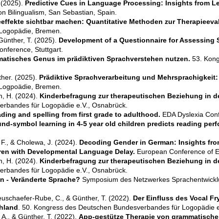
. (2025).
Predictive Cues in Language Processing: Insights from L
n Bilingualism, San Sebastian, Spain.
effekte sichtbar machen: Quantitative Methoden zur Therapieeval
Logopädie, Bremen.
 Günther, T. (2025).
Development of a Questionnaire for Assessing S
onference, Stuttgart.
atisches Genus im prädiktiven Sprachverstehen nutzen.
53. Kong
ther. (2025).
Prädiktive Sprachverarbeitung und Mehrsprachigkeit: I
Logpoädie, Bremen.
n, H. (2024).
Kinderbefragung zur therapeutischen Beziehung in de
rbandes für Logopädie e.V., Osnabrück.
ding and spelling from first grade to adulthood.
EDA Dyslexia Conf
nd-symbol learning in 4-5 year old children predicts reading perf
, F., & Cholewa, J. (2024).
Decoding Gender in German: Insights fro
en with Developmental Language Delay.
European Conference of 
n, H. (2024).
Kinderbefragung zur therapeutischen Beziehung in de
rbandes für Logopädie e.V., Osnabrück.
n - Veränderte Sprache?
Symposium des Netzwerkes Sprachentwicklun
euschaefer-Rube, C., & Günther, T. (2022).
Der Einfluss des Vocal Fr
chland
. 50. Kongress des Deutschen Bundesverbandes für Logopädie e
 A., & Günther, T. (2022).
App-gestütze Therapie von grammatische