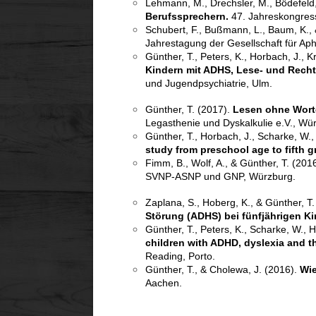
Lehmann, M., Drechsler, M., Bödefeld,
Berufssprechern.
47. Jahreskongress 
Schubert, F., Bußmann, L., Baum, K., 
Jahrestagung der Gesellschaft für A
Günther, T., Peters, K., Horbach, J., 
Kindern mit ADHS, Lese- und Rech
und Jugendpsychiatrie, Ulm.
Günther, T. (2017).
Lesen ohne Wort
Legasthenie und Dyskalkulie e.V., Wü
Günther, T., Horbach, J., Scharke, W.
study from preschool age to fifth g
Fimm, B., Wolf, A., & Günther, T. (201
SVNP-ASNP und GNP, Würzburg.
Zaplana, S., Hoberg, K., & Günther, T
Störung (ADHS) bei fünfjährigen K
Günther, T., Peters, K., Scharke, W., 
children with ADHD, dyslexia and 
Reading, Porto.
Günther, T., & Cholewa, J. (2016).
Wie
Aachen.