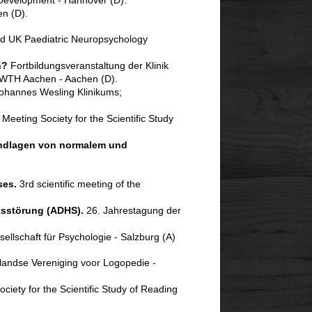
 Development - Hannover (D).
en (D).
d UK Paediatric Neuropsychology
n?
Fortbildungsveranstaltung der Klinik
 RWTH Aachen - Aachen (D).
ohannes Wesling Klinikums;
Meeting Society for the Scientific Study
undlagen von normalem und
ses.
3rd scientific meeting of the
ätsstörung (ADHS).
26. Jahrestagung der
ellschaft für Psychologie - Salzburg (A)
ndse Vereniging voor Logopedie -
iety for the Scientific Study of Reading