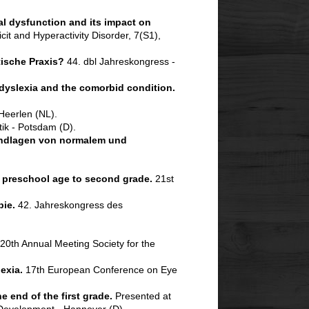
al dysfunction and its impact on
it and Hyperactivity Disorder, 7(S1),
ische Praxis?
44. dbl Jahreskongress -
, dyslexia and the comorbid condition.
Heerlen (NL).
stik - Potsdam (D).
undlagen von normalem und
m preschool age to second grade.
21st
pie.
42. Jahreskongress des
20th Annual Meeting Society for the
exia.
17th European Conference on Eye
 end of the first grade.
Presented at