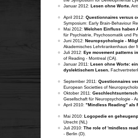
the Symposium for Developmental Eye-
Januar 2012:
Lesen ohne Worte.
Ant
April 2012:
Questionnaires versus c
Symposium: Early Brain-Behaviour Rel
Mai 2012:
Welchen Einfluss haben 
für Psychiatrie, Psychosomatik und P
Juni 2012:
Neuropsychologie - Mögl
Akademisches Lehrkrankenhaus der M
Juli 2012:
Eye movement patterns ind
of Reading - Montreal (CA).
Januar 2011:
Lesen ohne Worte: ei
dyslektischem Lesen.
Fachvertreterk
September 2011:
Questionnaires ve
European Societties of Neuropsycholog
Oktober 2011:
Geschlechtsunterschie
Gesellschaft für Neuropsychologie - A
April 2010:
"Mindless Reading" als 
Mai 2010:
Logopedie en geheugenpr
Utrecht (NL)
Juli 2010:
The role of 'mindless rea
- Berlin (D).