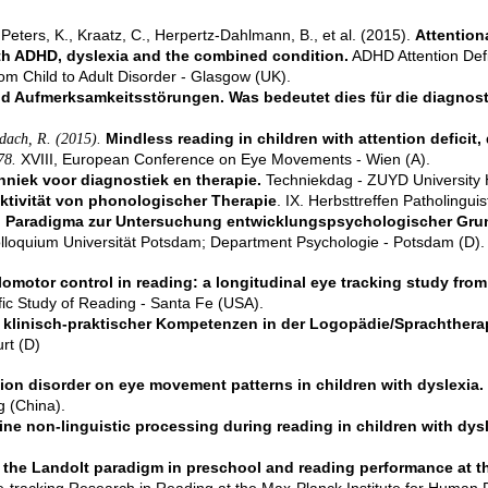
 Peters, K., Kraatz, C., Herpertz-Dahlmann, B., et al. (2015).
Attention
th ADHD, dyslexia and the combined condition.
ADHD Attention Defic
 Child to Adult Disorder - Glasgow (UK).
d Aufmerksamkeitsstörungen. Was bedeutet dies für die diagnost
Mindless reading in children with attention deficit
adach, R. (2015).
XVIII, European Conference on Eye Movements - Wien (A).
78.
hniek voor diagnostiek en therapie.
Techniekdag - ZUYD University 
ektivität von phonologischer Therapie
. IX. Herbsttreffen Patholingui
n Paradigma zur Untersuchung entwicklungspsychologischer Gr
loquium Universität Potsdam; Department Psychologie - Potsdam (D).
omotor control in reading: a longitudinal eye tracking study fro
fic Study of Reading - Santa Fe (USA).
 klinisch-praktischer Kompetenzen in der Logopädie/Sprachthera
rt (D)
tion disorder on eye movement patterns in children with dyslexia.
g (China).
ne non-linguistic processing during reading in children with dysl
the Landolt paradigm in preschool and reading performance at the