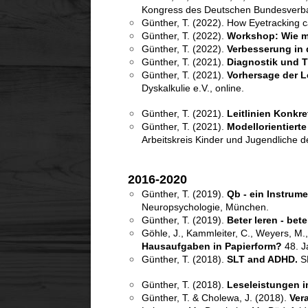
Kongress des Deutschen Bundesverban
Günther, T. (2022). How Eyetracking 
Günther, T. (2022).
Workshop: Wie me
Günther, T. (2022).
Verbesserung in
Günther, T. (2021).
Diagnostik und 
Günther, T. (2021).
Vorhersage der L
Dyskalkulie e.V., online.
Günther, T. (2021).
Leitlinien Konkre
Günther, T. (2021).
Modellorientiert
Arbeitskreis Kinder und Jugendliche d
2016-2020
Günther, T. (2019).
Qb - ein Instrum
Neuropsychologie, München.
Günther, T. (2019).
Beter leren - bete
Göhle, J., Kammleiter, C., Weyers, M.,
Hausaufgaben in Papierform?
48. J
Günther, T. (2018).
SLT and ADHD.
SL
Günther, T. (2018).
Leseleistungen i
Günther, T. & Cholewa, J. (2018).
Ver