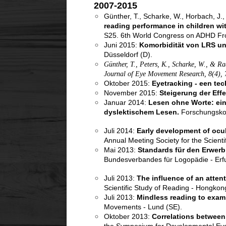
2007-2015
Günther, T., Scharke, W., Horbach, J.,
reading performance in children wi
S25. 6th World Congress on ADHD From
Juni 2015:
Komorbidität von LRS un
Düsseldorf (D).
Günther, T., Peters, K., Scharke, W., & R
Journal of Eye Movement Research, 8(4), 
Oktober 2015:
Eyetracking - een tec
November 2015:
Steigerung der Eff
Januar 2014:
Lesen ohne Worte: ei
dyslektischem Lesen.
Forschungskol
Juli 2014:
Early development of ocul
Annual Meeting Society for the Scienti
Mai 2013:
Standards für den Erwerb
Bundesverbandes für Logopädie - Erfu
Juli 2013:
The influence of an atten
Scientific Study of Reading - Hongkon
Juli 2013:
Mindless reading to exami
Movements - Lund (SE).
Oktober 2013:
Correlations between 